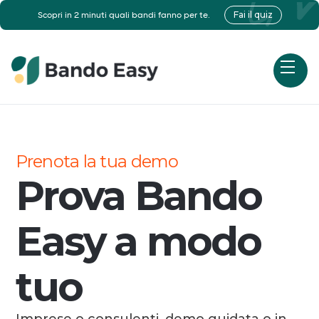
Fai il quiz
Scopri in 2 minuti quali bandi fanno per te.
Prenota la tua demo
Prova Bando
Easy a modo
tuo